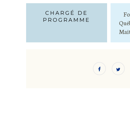
CHARGÉ DE
Fo
PROGRAMME
Québ
Maît